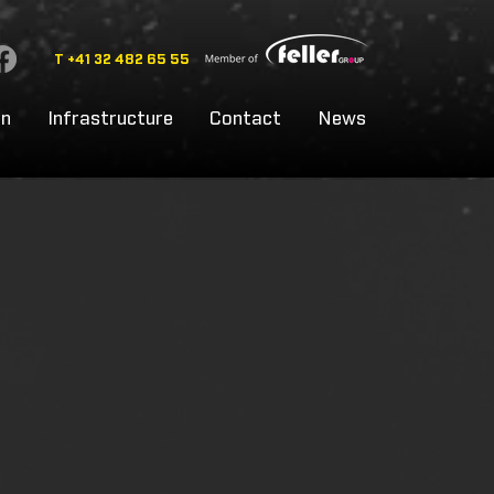
T +41 32 482 65 55
on
Infrastructure
Contact
News