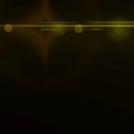
Entrez dans l'univers de Tavad
l'héritage de son fondateur. 
une passion inébranlable 
méticuleusement façonné avec
engagement envers l'excellenc