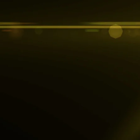
ec, une entreprise à taille humaine perpétuant
Nous excellons dans le micro-usinage, portant
pour l'horlogerie. Chaque composant est
 une précision absolue, témoignant de notre
e horlogère.