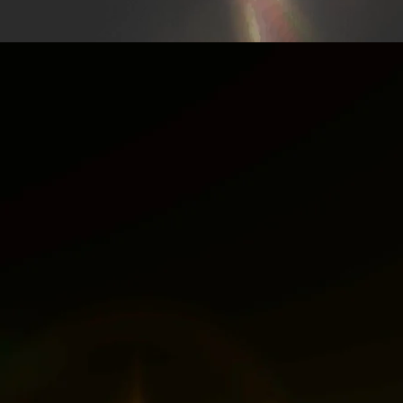
Bienvenue chez Tavadec
MICRO-U
HAUTE P