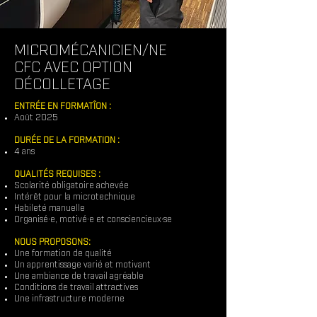
MICROMÉCANICIEN/NE
CFC AVEC OPTION
DÉCOLLETAGE
ENTRÉE EN FORMATÎON :
Août 2025
DURÉE DE LA FORMATION :
4 ans
QUALITÉS REQUISES
:
Scolarité obligatoire achevée
Intérêt pour la microtechnique
Habileté manuelle
Organisé·e, motivé·e et consciencieux·se
NOUS PROPOSONS:
Une formation de qualité
Un apprentissage varié et motivant
Une ambiance de travail agréable
Conditions de travail attractives
Une infrastructure moderne