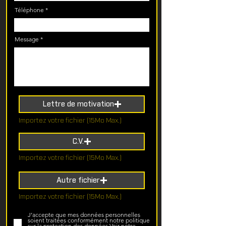
Téléphone
Message
Lettre de motivation
Importez votre fichier (15Mo Max.)
C.V.
Importez votre fichier (15Mo Max.)
Autre fichier
Importez votre fichier (15Mo Max.)
J’accepte que mes données personnelles
soient traitées conformément notre politique
sur la protection des données
Voir notre