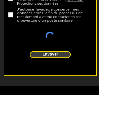
Protections des données
J'autorise Tavadec à conserver mes
données après la fin du processus de
recrutement à et me contacter en cas
d'ouverture d'un poste similaire
Envoyer
Rue du Quai 14
CH-2710 Tavannes
T
+41 32 482 65 55