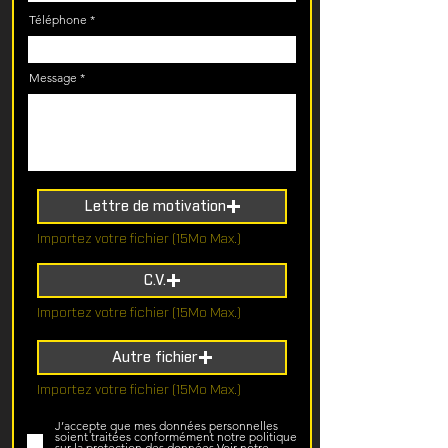
Téléphone
Message
Lettre de motivation
Importez votre fichier (15Mo Max.)
C.V.
Importez votre fichier (15Mo Max.)
Autre fichier
Importez votre fichier (15Mo Max.)
J’accepte que mes données personnelles
soient traitées conformément notre politique
sur la protection des données
Voir notre