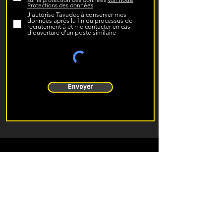
Protections des données
J'autorise Tavadec à conserver mes
données après la fin du processus de
recrutement à et me contacter en cas
d'ouverture d'un poste similaire
Envoyer
Rue du Quai 14
CH-2710 Tavannes
T
+41 32 482 65 55